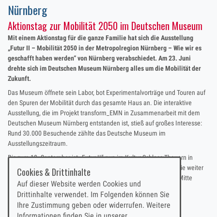
Nürnberg
Aktionstag zur Mobilität 2050 im Deutschen Museum
Mit einem Aktionstag für die ganze Familie hat sich die Ausstellung
„Futur II – Mobilität 2050 in der Metropolregion Nürnberg – Wie wir es
geschafft haben werden“ von Nürnberg verabschiedet. Am 23. Juni
drehte sich im Deutschen Museum Nürnberg alles um die Mobilität der
Zukunft.
Das Museum öffnete sein Labor, bot Experimentalvorträge und Touren auf
den Spuren der Mobilität durch das gesamte Haus an. Die interaktive
Ausstellung, die im Projekt transform_EMN in Zusammenarbeit mit dem
Deutschen Museum Nürnberg entstanden ist, stieß auf großes Interesse:
Rund 30.000 Besuchende zählte das Deutsche Museum im
Ausstellungszeitraum.
Bis zum 10. September ist „Futur II“ nun im Kultur-Schloss Theuern in
Kümmersbruck im Landkreis Amberg-Sulzbach zu sehen, bevor sie weiter
Cookies & Drittinhalte
durch die Metropolregion Nürnberg tourt. Nächster Halt wird ab Mitte
Auf dieser Website werden Cookies und
September dann die Universität Bamberg sein.
Drittinhalte verwendet. Im Folgenden können Sie
Mehr über die Ausstellung
hier
Ihre Zustimmung geben oder widerrufen. Weitere
Informationen finden Sie in unserer