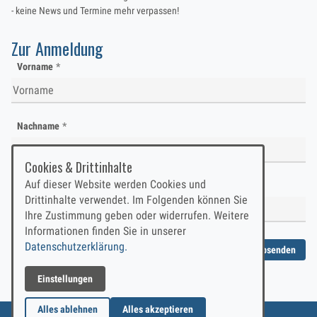
- keine News und Termine mehr verpassen!
Zur Anmeldung
Vorname
Nachname
Cookies & Drittinhalte
Auf dieser Website werden Cookies und
E-Mail
Drittinhalte verwendet. Im Folgenden können Sie
Ihre Zustimmung geben oder widerrufen. Weitere
Informationen finden Sie in unserer
Datenschutzerklärung.
Absenden
Einstellungen
Werfen Sie einen Blick in unser Newsletter Archiv
Alles ablehnen
Alles akzeptieren