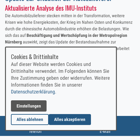
Aktualisierte Analyse des IMU-Instituts
Die Automobilzulieferer stecken mitten in der Transformation, weitere
Krisen wie hohe Energiekosten, der Krieg im Nahen Osten und Konkurrenz
durch die chinesische Automobilindustrie erhöhen die Belastungen. Wie
sich das auf
Beschäftigung und Wertschöpfung in der Metropolregion
Nürnberg
auswirkt, zeigt das Update der Bestandsaufnahme zur
regionalen Automobilindustrie, die das
IMU Institut
im Projekt erarbeitet
hat.
Cookies & Drittinhalte
Auf dieser Website werden Cookies und
Jetzt downloaden
Drittinhalte verwendet. Im Folgenden können Sie
Ihre Zustimmung geben oder widerrufen. Weitere
Informationen finden Sie in unserer
Foto: iStock/Scharfsinn86
Datenschutzerklärung.
Kategorien
Einstellungen
News
Alles ablehnen
Alles akzeptieren
Rückruf vereinbaren
E-Mail schreiben