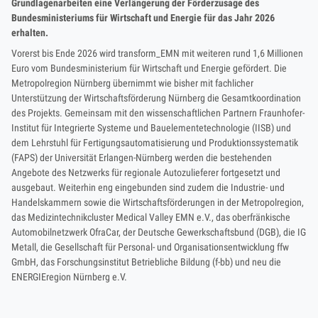
Grundlagenarbeiten eine Verlängerung der Förderzusage des
Bundesministeriums für Wirtschaft und Energie für das Jahr 2026
erhalten.
Vorerst bis Ende 2026 wird transform_EMN mit weiteren rund 1,6 Millionen
Euro vom Bundesministerium für Wirtschaft und Energie gefördert. Die
Metropolregion Nürnberg übernimmt wie bisher mit fachlicher
Unterstützung der Wirtschaftsförderung Nürnberg die Gesamtkoordination
des Projekts. Gemeinsam mit den wissenschaftlichen Partnern Fraunhofer-
Institut für Integrierte Systeme und Bauelementetechnologie (IISB) und
dem Lehrstuhl für Fertigungsautomatisierung und Produktionssystematik
(FAPS) der Universität Erlangen-Nürnberg werden die bestehenden
Angebote des Netzwerks für regionale Autozulieferer fortgesetzt und
ausgebaut. Weiterhin eng eingebunden sind zudem die Industrie- und
Handelskammern sowie die Wirtschaftsförderungen in der Metropolregion,
das Medizintechnikcluster Medical Valley EMN e.V., das oberfränkische
Automobilnetzwerk OfraCar, der Deutsche Gewerkschaftsbund (DGB), die IG
Metall, die Gesellschaft für Personal- und Organisationsentwicklung ffw
GmbH, das Forschungsinstitut Betriebliche Bildung (f-bb) und neu die
ENERGIEregion Nürnberg e.V.